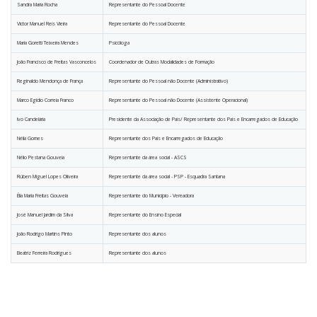
Sandra Maria Rocha
Representante do Pessoal Docente
Victor Manuel Reis Vieira
Representante do Pessoal Docente
Maria Goretti Teixeira Mendes
Psicóloga
João Francisco de Freitas Vasconcelos
Coordenador de Outras Modalidades de Formação
Reginaldo Mendonça de França
Representante do Pessoal não Docente (Administrativo)
Marco Egídio Correia Franco
Representante do Pessoal não Docente (Assistente Operacional)
Ivo Candelária
Presidente da Associação de Pais/ Representante dos Pais e Encarregados de Educação
Nélia Gomes
Representante dos Pais e Encarregados de Educação
Nélio Pestana Gouveia
Representante da área social - ASCS
Rúben Miguel Lopes Oliveira
Representante da área social - PSP - Esquadra Santana
Élia Maria Freitas Gouveia
Representante do Município - Vereadora
José Manuel Jardim da Silva
Representante do Ensino Especial
João Rodrigo Martins Pinto
Representante dos alunos
Beatriz Ferreira Rodrigues
Representante dos alunos