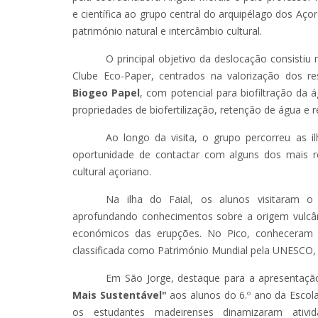
e científica ao grupo central do arquipélago dos Açor
património natural e intercâmbio cultural.
O principal objetivo da deslocação consistiu 
Clube Eco-Paper, centrados na valorização dos r
Biogeo Papel
, com potencial para biofiltração da
propriedades de biofertilização, retenção de água e r
Ao longo da visita, o grupo percorreu as 
oportunidade de contactar com alguns dos mais re
cultural açoriano.
Na ilha do Faial, os alunos visitaram o
aprofundando conhecimentos sobre a origem vulcâni
económicos das erupções. No Pico, conheceram 
classificada como Património Mundial pela UNESCO, e
Em São Jorge, destaque para a apresentaç
Mais Sustentável"
aos alunos do 6.º ano da Escol
os estudantes madeirenses dinamizaram ativid