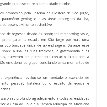
o grande interesse entre a comunidade escolar.
fico promovido pela Reserva da Biosfera de São Jorge,
o património geológico e as áreas protegidas da ilha,
e do desenvolvimento sustentável.
oos de regresso devido às condições meteorológicas e,
ue prolongaram a estadia em São Jorge por mais uma
a oportunidade única de aprendizagem. Durante esse
sobre a ilha, as suas tradições, a gastronomia e as
hadas, estiveram em permanente contacto direto com a
stão emocional do grupo, conciliando ainda momentos de
experiência revelou-se um verdadeiro exercício de
cimento pessoal, fortalecendo o espírito de equipa e
ecidas.
ssa o seu profundo agradecimento a todas as entidades
mente à Casa do Povo e à Câmara Municipal da Madalena