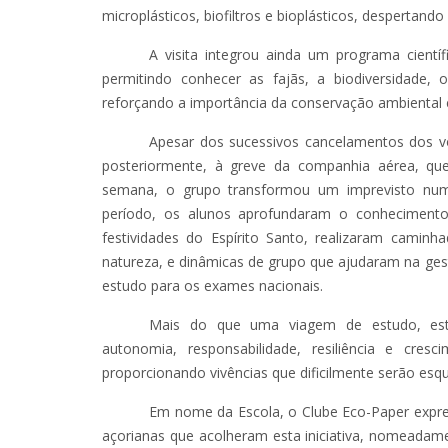
microplásticos, biofiltros e bioplásticos, despertand
A visita integrou ainda um programa cientí
permitindo conhecer as fajãs, a biodiversidade, 
reforçando a importância da conservação ambiental 
Apesar dos sucessivos cancelamentos dos v
posteriormente, à greve da companhia aérea, q
semana, o grupo transformou um imprevisto num
período, os alunos aprofundaram o conhecimento 
festividades do Espírito Santo, realizaram camin
natureza, e dinâmicas de grupo que ajudaram na ge
estudo para os exames nacionais.
Mais do que uma viagem de estudo, esta 
autonomia, responsabilidade, resiliência e cres
proporcionando vivências que dificilmente serão esqu
Em nome da Escola, o Clube Eco-Paper expre
açorianas que acolheram esta iniciativa, nomeada