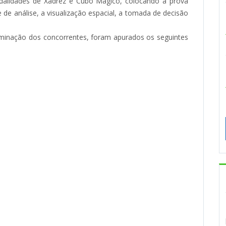
dalidades de Xadrez e Cubo Mágico, colocando à prova
 de análise, a visualização espacial, a tomada de decisão
minação dos concorrentes, foram apurados os seguintes