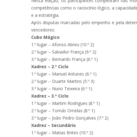
Nesta edição, os participantes competiram nas mo
competências como o raciocínio lógico, a capacidade
e a estratégia.
Após disputas marcadas pelo empenho e pela deter
vencedores:
Cubo Mágico
1.º lugar – Afonso Abreu (10.º 2)
2.º lugar – Salvador França (9.º 2)
3.º lugar – Bernardo França (6.º 1)
Xadrez – 2.º Ciclo
1.º lugar – Manuel Antunes (6.º 1)
2.º lugar – Duarte Martins (5.º 3)
3.º lugar – Nuno Teixeira (6.º 1)
Xadrez – 3.º Ciclo
1.º lugar – Martim Rodrigues (8.º 1)
2.º lugar – Tomás Ornelas (8.º 1)
3.º lugar – João Pedro Gonçalves (7.º 2)
Xadrez – Secundário
1.º lugar – Matias Brites (10.º 2)