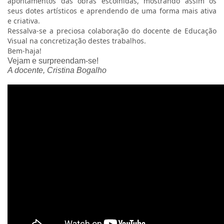
apontamentos das obras escolhidas, mostrando assim os
seus dotes artísticos e aprendendo de uma forma mais ativa
e criativa.
Ressalva-se a preciosa colaboração do docente de Educação
Visual na concretização destes trabalhos.
Bem-haja!
Vejam e surpreendam-se!
A docente, Cristina Bogalho