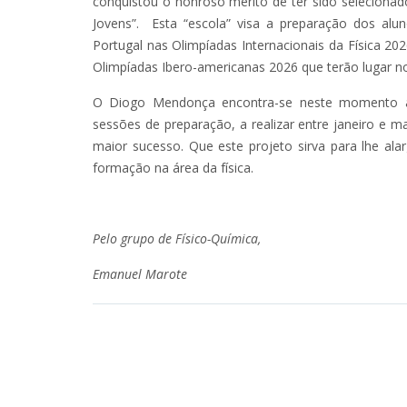
conquistou o honroso mérito de ter sido selecionado
Jovens”. Esta “escola” visa a preparação dos alun
Portugal nas Olimpíadas Internacionais da Física 
Olimpíadas Ibero-americanas 2026 que terão lugar no
O Diogo Mendonça encontra-se neste momento a f
sessões de preparação, a realizar entre janeiro e 
maior sucesso. Que este projeto sirva para lhe alar
formação na área da física.
Pelo grupo de Físico-Química,
Emanuel Marote