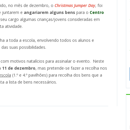
nido, no mês de dezembro, o
Christmas Jumper Day
, foi
se juntarem e
angariarem alguns bens
para o
Centro
 a seu cargo algumas crianças/jovens consideradas em
ta atividade.
lha a toda a escola, envolvendo todos os alunos e
das suas possibilidades.
 com motivos natalícios para assinalar o evento. Neste
ia
11 de dezembro
, mas pretende-se fazer a recolha nos
escola
(1.º e 4.º pavilhões) para recolha dos bens que a
a a lista de bens necessários.