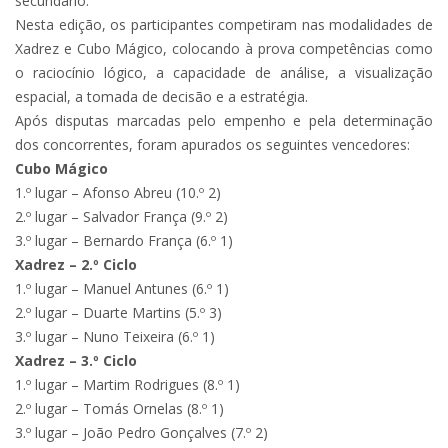
secundário.
Nesta edição, os participantes competiram nas modalidades de
Xadrez e Cubo Mágico, colocando à prova competências como
o raciocínio lógico, a capacidade de análise, a visualização
espacial, a tomada de decisão e a estratégia.
Após disputas marcadas pelo empenho e pela determinação
dos concorrentes, foram apurados os seguintes vencedores:
Cubo Mágico
1.º lugar – Afonso Abreu (10.º 2)
2.º lugar – Salvador França (9.º 2)
3.º lugar – Bernardo França (6.º 1)
Xadrez – 2.º Ciclo
1.º lugar – Manuel Antunes (6.º 1)
2.º lugar – Duarte Martins (5.º 3)
3.º lugar – Nuno Teixeira (6.º 1)
Xadrez – 3.º Ciclo
1.º lugar – Martim Rodrigues (8.º 1)
2.º lugar – Tomás Ornelas (8.º 1)
3.º lugar – João Pedro Gonçalves (7.º 2)