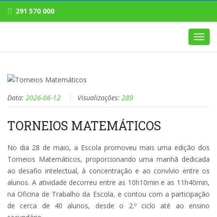
291 570 000
Toggl
navig
Data:
2026-06-12
Visualizações:
289
TORNEIOS MATEMÁTICOS
No dia 28 de maio, a Escola promoveu mais uma edição dos
Torneios Matemáticos, proporcionando uma manhã dedicada
ao desafio intelectual, à concentração e ao convívio entre os
alunos. A atividade decorreu entre as 10h10min e as 11h40min,
na Oficina de Trabalho da Escola, e contou com a participação
de cerca de 40 alunos, desde o 2.º ciclo até ao ensino