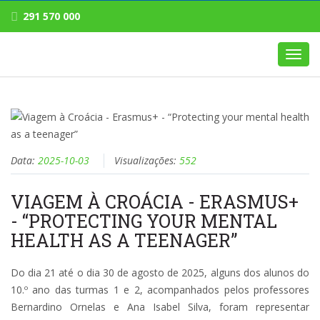
291 570 000
Toggl
navig
Data:
2025-10-03
Visualizações:
552
VIAGEM À CROÁCIA - ERASMUS+
- “PROTECTING YOUR MENTAL
HEALTH AS A TEENAGER”
Do dia 21 até o dia 30 de agosto de 2025, alguns dos alunos do
10.º ano das turmas 1 e 2, acompanhados pelos professores
Bernardino Ornelas e Ana Isabel Silva, foram representar