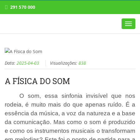
291 570 000
Toggl
navig
Data:
2025-04-03
Visualizações:
838
A FÍSICA DO SOM
O som, essa sinfonia invisível que nos
rodeia, é muito mais do que apenas ruído. É a
essência da música, a voz da natureza e a base
da comunicação. Mas como o som é produzido
e como os instrumentos musicais o transformam
em melodias? Este foi o ponto de partida para a